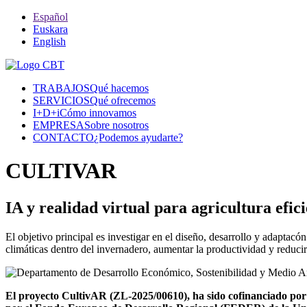
Español
Euskara
English
TRABAJOS
Qué hacemos
SERVICIOS
Qué ofrecemos
I+D+i
Cómo innovamos
EMPRESA
Sobre nosotros
CONTACTO
¿Podemos ayudarte?
CULTIVAR
IA y realidad virtual para agricultura efici
El objetivo principal es investigar en el diseño, desarrollo y adaptacó
climáticas dentro del invernadero, aumentar la productividad y reducir
El proyecto CultivAR (ZL-2025/00610), ha sido cofinanciado por